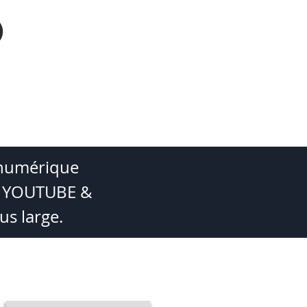
IENTS
AGENTS
More
 numérique
es YOUTUBE &
us large.