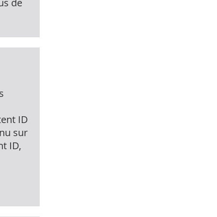
us de
s
tent ID
enu sur
t ID,