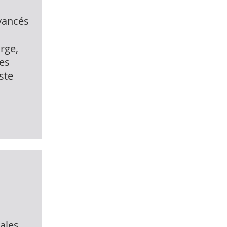
vancés
rge,
des
ste
ales