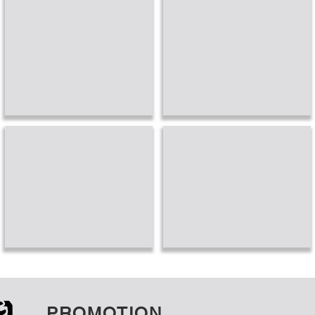
SUPPORT FINANCIÈRE
DROITS PROTECTION
MONÉTISATION
STREAMING LIVE
PROMOTION