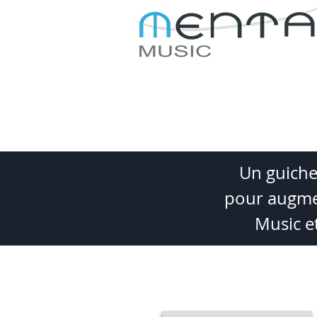
REJOIGNEZ-NOUS
À PR
Un guiche
pour augmen
Music et