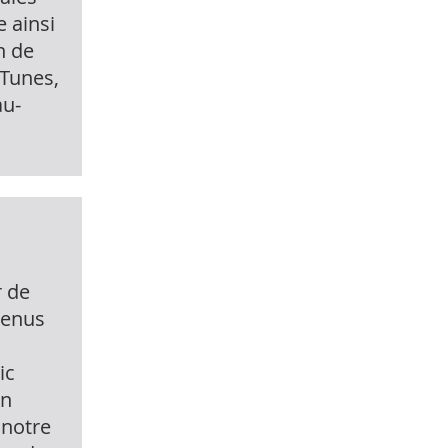
e ainsi
n de
iTunes,
au-
r de
evenus
ic
en
 notre