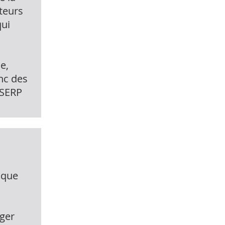
ateurs
qui
e,
nc des
 SERP
ique
ager