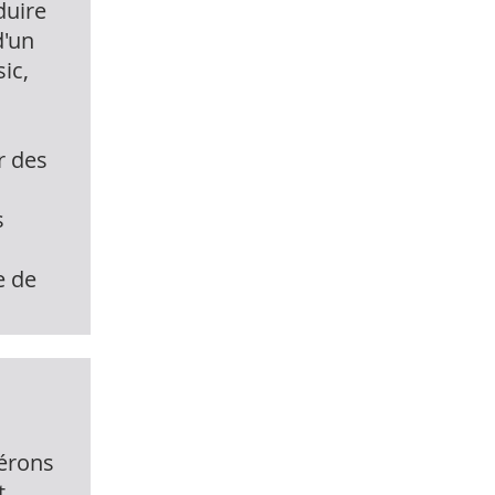
duire
d'un
ic,
r des
s
e de
férons
t