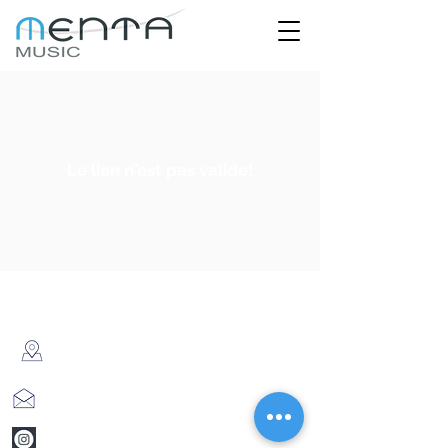
Le lien n'est pas valide!
© 2020 créé par Menta Musique
182 Ben Yehuda, Tel-Aviv, Israël
info@mentamusic.com
www.instagram.com/mentamusi